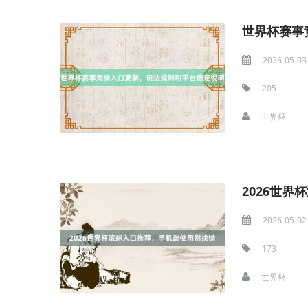
世界杯赛事
2026-05-03
205
世界杯
2026世
2026-05-02
173
世界杯