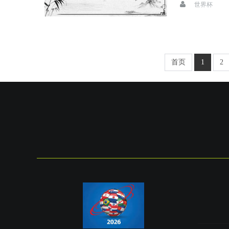
世界杯
首页
1
2