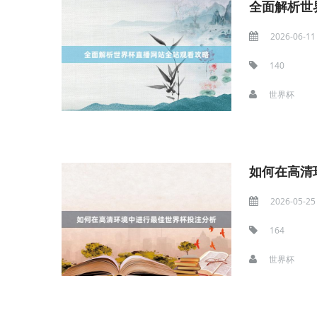
全面解析世
2026-06-11
140
世界杯
如何在高清
2026-05-25
164
世界杯