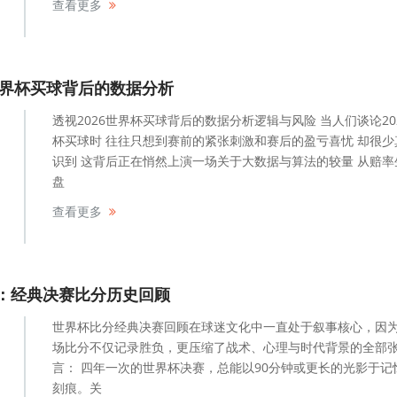
查看更多
6世界杯买球背后的数据分析
透视2026世界杯买球背后的数据分析逻辑与风险 当人们谈论20
杯买球时 往往只想到赛前的紧张刺激和赛后的盈亏喜忧 却很少
识到 这背后正在悄然上演一场关于大数据与算法的较量 从赔率
盘
查看更多
：经典决赛比分历史回顾
世界杯比分经典决赛回顾在球迷文化中一直处于叙事核心，因
场比分不仅记录胜负，更压缩了战术、心理与时代背景的全部张
言： 四年一次的世界杯决赛，总能以90分钟或更长的光影于记
刻痕。关