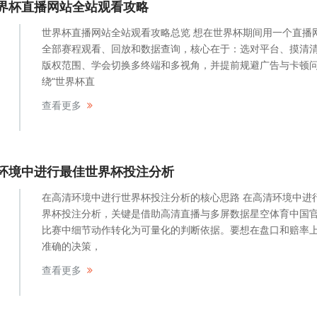
界杯直播网站全站观看攻略
世界杯直播网站全站观看攻略总览 想在世界杯期间用一个直播
全部赛程观看、回放和数据查询，核心在于：选对平台、摸清
版权范围、学会切换多终端和多视角，并提前规避广告与卡顿
绕“世界杯直
查看更多
环境中进行最佳世界杯投注分析
在高清环境中进行世界杯投注分析的核心思路 在高清环境中进
界杯投注分析，关键是借助高清直播与多屏数据星空体育中国
比赛中细节动作转化为可量化的判断依据。要想在盘口和赔率
准确的决策，
查看更多