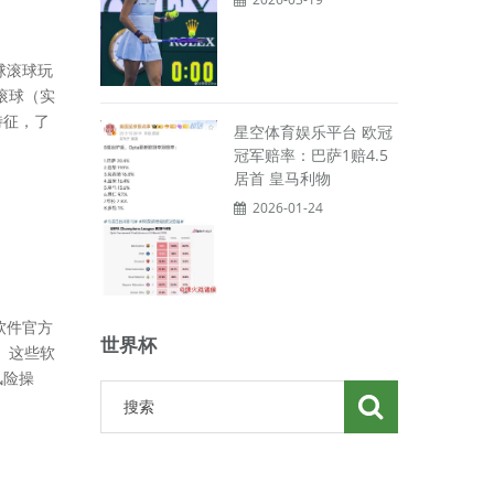
球滚球玩
滚球（实
特征，了
星空体育娱乐平台 欧冠
冠军赔率：巴萨1赔4.5
居首 皇马利物
2026-01-24
软件官方
世界杯
、这些软
风险操